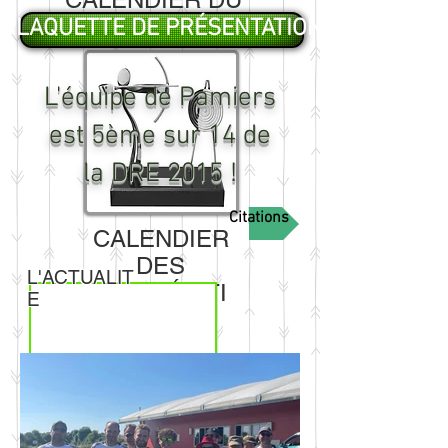
CLUB
PLAQUETTE DE PRÉSENTATION
L'équipe de Pamiers
est 5ème sur 14 de
la DRE 2015 !
Citations
CALENDIER
DES
L'ACTUALIT
COMPÉTITI
E
ONS