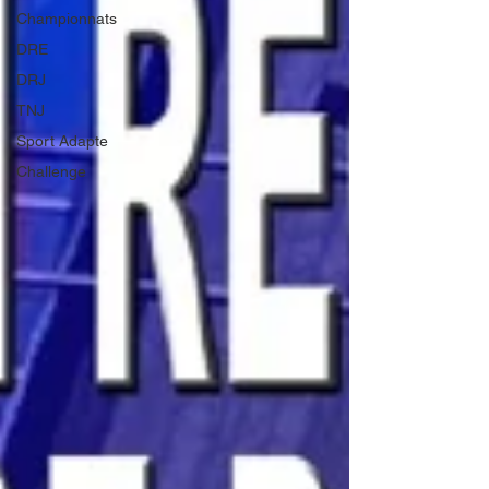
Championnats
DRE
DRJ
TNJ
Sport Adapte
Challenge