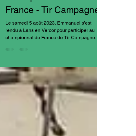
Cie d'Arc Pamiers
19 août 2023
1 min de lecture
Championnat de
France - Tir Campagne
Le samedi 5 août 2023, Emmanuel s'est
rendu à Lans en Vercor pour participer au
championnat de France de Tir Campagne
dans des...