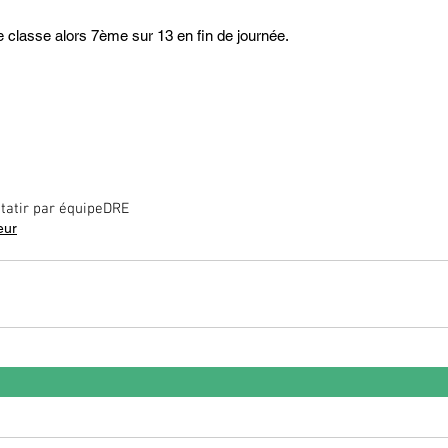
 classe alors 7ème sur 13 en fin de journée. 
  
ita
tir par équipe
DRE
eur