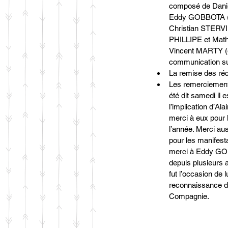
composé de Dani
Eddy GOBBOTA (vi
Christian STERVI
PHILLIPE et Math
Vincent MARTY (g
communication sur
La remise des ré
Les remerciement
été dit samedi il 
l’implication d’A
merci à eux pour l
l’année. Merci au
pour les manifesta
merci à Eddy GOB
depuis plusieurs
fut l’occasion de 
reconnaissance de
Compagnie.  