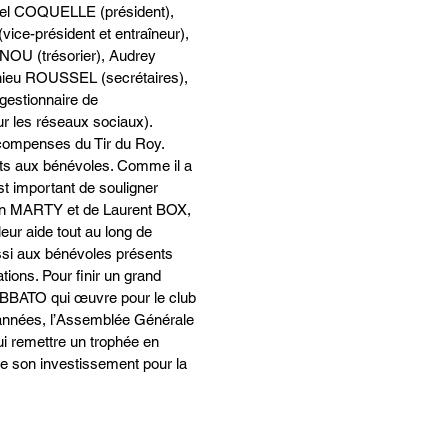
el COQUELLE (président), 
ce-président et entraîneur), 
NOU (trésorier), Audrey 
ieu ROUSSEL (secrétaires), 
estionnaire de 
 les réseaux sociaux).  
compenses du Tir du Roy.  
s aux bénévoles. Comme il a 
est important de souligner 
lain MARTY et de Laurent BOX, 
eur aide tout au long de 
ssi aux bénévoles présents 
tions. Pour finir un grand 
BATO qui œuvre pour le club 
 années, l’Assemblée Générale 
lui remettre un trophée en 
 son investissement pour la 