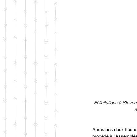
Félicitations à Steve
e
Après ces deux flèche
procédé à l’Assemblé