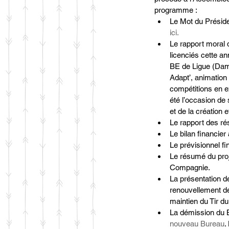
programme :  
Le Mot du Présid
ici.
Le rapport moral d
licenciés cette a
BE de Ligue (Dam
Adapt’, animation
compétitions en e
été l’occasion de
et de la création
Le rapport des rés
Le bilan financier
Le prévisionnel fi
Le résumé du proj
Compagnie.  
La présentation des
renouvellement de
maintien du Tir d
La démission du Bu
nouveau Bureau
.