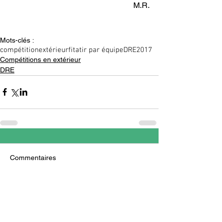
M.R.
Mots-clés :
compétition
extérieur
fita
tir par équipe
DRE
2017
Compétitions en extérieur
DRE
Commentaires
Rédigez un commentaire...