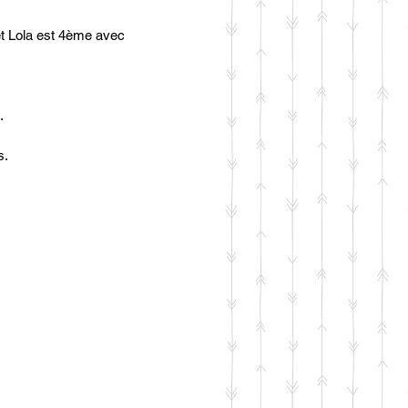
t Lola est 4ème avec 
.
s.