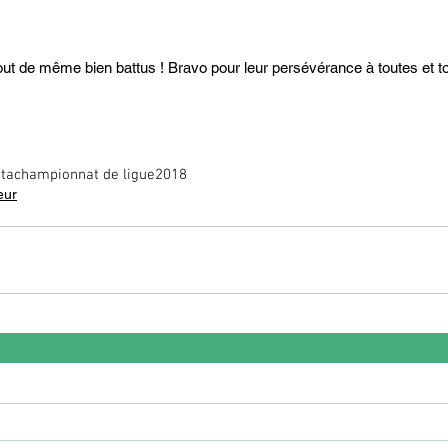
ut de même bien battus ! Bravo pour leur persévérance à toutes et to
ita
championnat de ligue
2018
eur