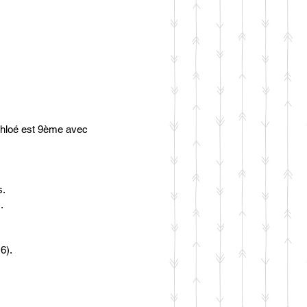
Chloé est 9ème avec 
s.
.
6).