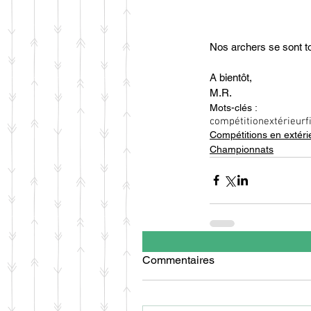
Nos archers se sont to
A bientôt,
M.R.
Mots-clés :
compétition
extérieur
f
Compétitions en extéri
Championnats
Commentaires