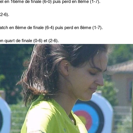
 en 16ème de finale (6-0) puis perd en 8ème (1-7).
2-6).
h en 8ème de finale (6-4) puis perd en 8ème (1-7).
n quart de finale (0-6) et (2-6).