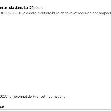
un article dans La Dépêche :
.fr/2023/08/10/cie-darc-e-dupuy-brille-dans-le-vercors-en-tir-camp
023
championnat de France
tir campagne
eur