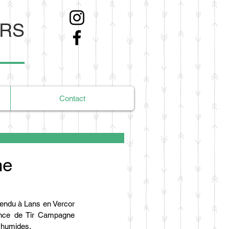
ERS
Contact
ne
endu à Lans en Vercor 
ance de Tir Campagne 
 humides.