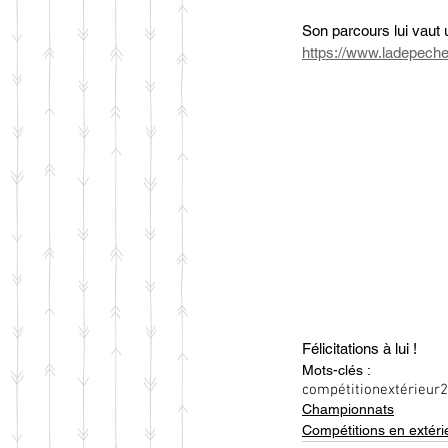
Son parcours lui vaut 
https://www.ladepeche
Félicitations à lui !
Mots-clés :
compétition
extérieur
2
Championnats
Compétitions en extéri