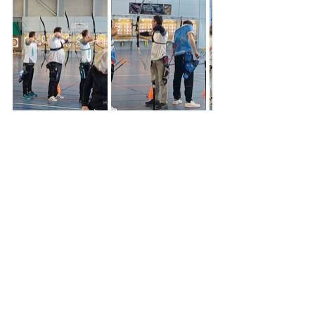
Je vous souhaite une belle année 
sportive 
M.R.
Mots-clés :
compétition
salle
2022
sport adapte
sport adapté
Compétitions en salle
Sport Adapte