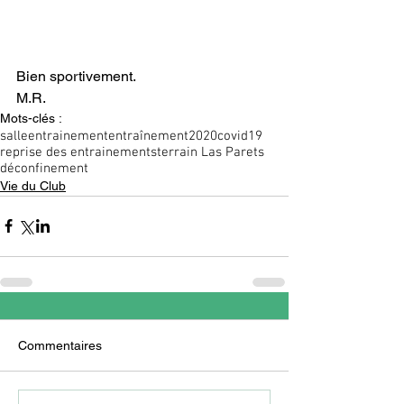
Bien sportivement.
M.R.
Mots-clés :
salle
entrainement
entraînement
2020
covid19
reprise des entrainements
terrain Las Parets
déconfinement
Vie du Club
Commentaires